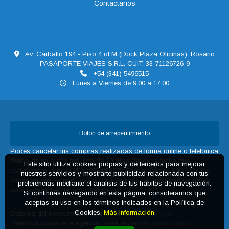
Contactanos
Av. Carballo 194 - Piso 4 of M (Dock Plaza Oficinas), Rosario
PASAPORTE VIAJES S.R.L. CUIT: 33-71126726-9
+54 (341) 5496515
Lunes a Viernes de 9:00 a 17:00
Boton de arrepentimiento
Podés cancelar tus compras realizadas de forma online o telefonica
dentro de un plazo máximo de 10 días desde la fecha que
Este sitio utiliza cookies propias y de terceros para mejorar
realizaste la compra (Disp.954/2025). Según decreto 809/2024 las
nuestros servicios y mostrarte publicidad relacionada con tus
tarifas aéreas se rigen por política tarifaria de la compañía aérea
preferencias mediante el análisis de tus hábitos de navegación.
informada antes de la contratación.
Si continúas navegando en esta página, consideramos que
aceptas su uso en los términos indicados en la Política de
Cookies.
Más información
Defensa del consumidor. Para reclamos
ingrese aquí
Denuncia contra una agencia. Para reclamos
ingrese aquí